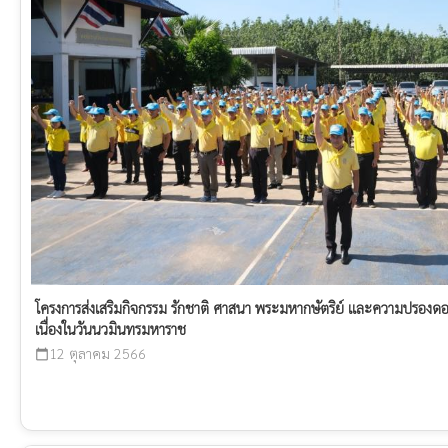
โครงการส่งเสริมกิจกรรม รักชาติ ศาสนา พระมหากษัตริย์ และความปรองดอ
เนื่องในวันนวมินทรมหาราช
12 ตุลาคม 2566
calendar_today