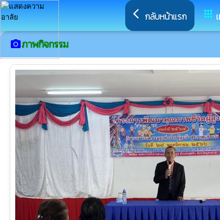
arrow_back_ios
apps
กลับหน้าแรก
เ
ภาพกิจกรรม
camera_alt