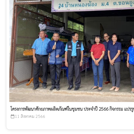
โครงการพัฒนาศักยภาพผลิตภัณฑ์ในชุมชน ประจำปี 2566 กิจกรรม แปรรูปผ
11 สิงหาคม 2566
calendar_today