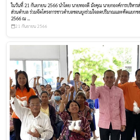
ในวันที่ 21 กันยายน 2566 นำโดย นายทองดี มังคุณ นายกองค์การบริหาร
ส่วนตำบล ร่วมจัดโครงการชาวตำบลขอนยูงร่วมใจลดปริมาณและคัดแยกขยะอ
2566 ณ ...
21 กันยายน 2566
calendar_today