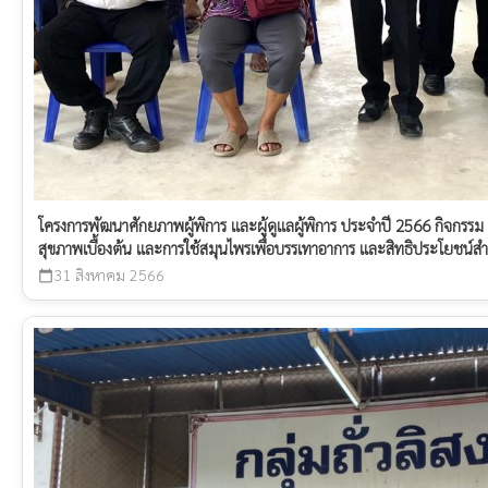
โครงการพัฒนาศักยภาพผู้พิการ และผู้ดูแลผู้พิการ ประจำปี 2566 กิจกรรม ฝ
สุขภาพเบื้องต้น และการใช้สมุนไพรเพื่อบรรเทาอาการ และสิทธิประโยชน์สำห
31 สิงหาคม 2566
calendar_today