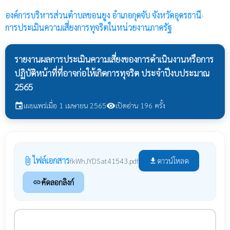
องค์การบริหารส่วนตำบลขอนยูง
อำเภอกุดจับ จังหวัดอุดรธานี
›
การประเมินความเสี่ยงการทุจริตในหน่วยงานภาครัฐ
รายงานผลการประเมินความเสี่ยงของการดำเนินงานหรือการ
ปฏิบัติหน้าที่ที่อาจก่อให้เกิดการทุจริต ประจำปีงบประมาณ
2565
เผยแพร่เมื่อ 1 เมษายน 2565
เปิดอ่าน 196 ครั้ง
event
visibility
ไฟล์เอกสาร
attach_file
ดาวน์โหลด
fkWhJYDSat41543.pdf
file_download
คัดลอกลิงก์
link